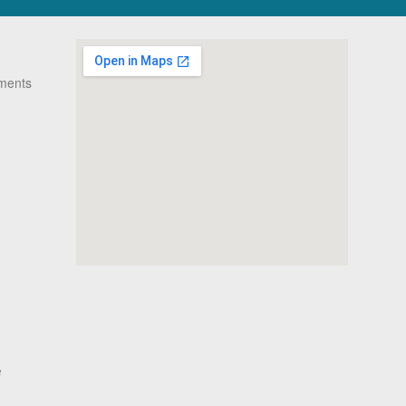
ments
e