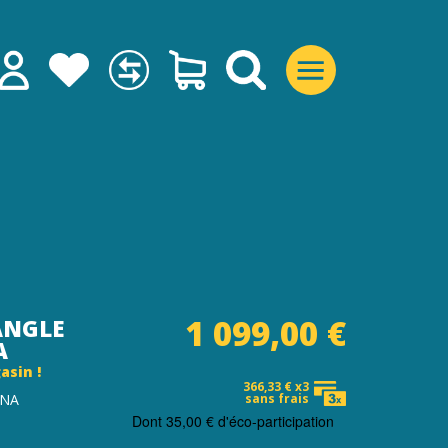
1 099,00 €
ANGLE
A
asin !
366,33 € x3
INA
sans frais
Dont
35,00 €
d'éco-participation