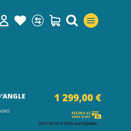
1 299,00 €
D'ANGLE
GGRIS
433,00 € x3
sans frais
Dont
35,00 €
d'éco-participation