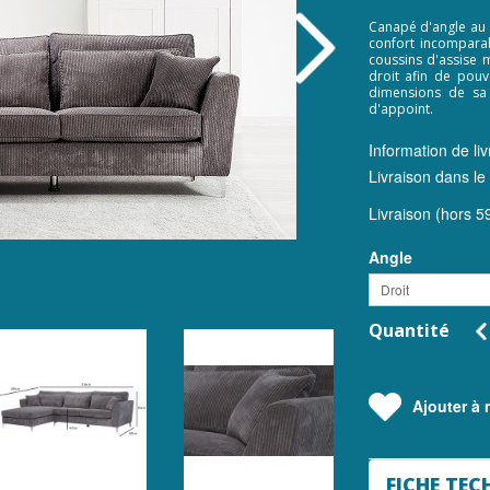
Canapé d'angle au 
confort incompara
coussins d'assise m
droit afin de pouv
dimensions de sa
d'appoint.
Information de liv
Livraison dans le
Livraison (hors 59
Angle
Droit
Quantité
Ajouter à m
FICHE TEC