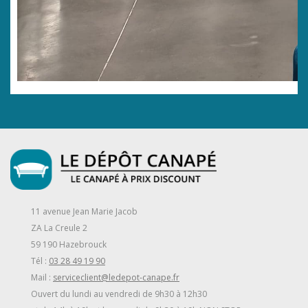
11 avenue Jean Marie Jacob
ZA La Creule 2
59 190 Hazebrouck
Tél :
03 28 49 19 90
Mail :
serviceclient@ledepot-canape.fr
Ouvert du lundi au vendredi de 9h30 à 12h30