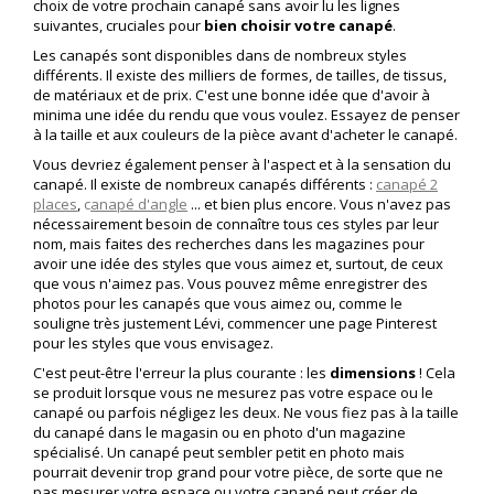
choix de votre prochain canapé sans avoir lu les lignes
suivantes, cruciales pour
bien choisir votre canapé
.
Les canapés sont disponibles dans de nombreux styles
différents. Il existe des milliers de formes, de tailles, de tissus,
de matériaux et de prix. C'est une bonne idée que d'avoir à
minima une idée du rendu que vous voulez. Essayez de penser
à la taille et aux couleurs de la pièce avant d'acheter le canapé.
Vous devriez également penser à l'aspect et à la sensation du
canapé. Il existe de nombreux canapés différents :
canapé 2
places
,
c
anapé d'angle
... et bien plus encore. Vous n'avez pas
nécessairement besoin de connaître tous ces styles par leur
nom, mais faites des recherches dans les magazines pour
avoir une idée des styles que vous aimez et, surtout, de ceux
que vous n'aimez pas. Vous pouvez même enregistrer des
photos pour les canapés que vous aimez ou, comme le
souligne très justement Lévi, commencer une page Pinterest
pour les styles que vous envisagez.
C'est peut-être l'erreur la plus courante : les
dimensions
! Cela
se produit lorsque vous ne mesurez pas votre espace ou le
canapé ou parfois négligez les deux. Ne vous fiez pas à la taille
du canapé dans le magasin ou en photo d'un magazine
spécialisé. Un canapé peut sembler petit en photo mais
pourrait devenir trop grand pour votre pièce, de sorte que ne
pas mesurer votre espace ou votre canapé peut créer de