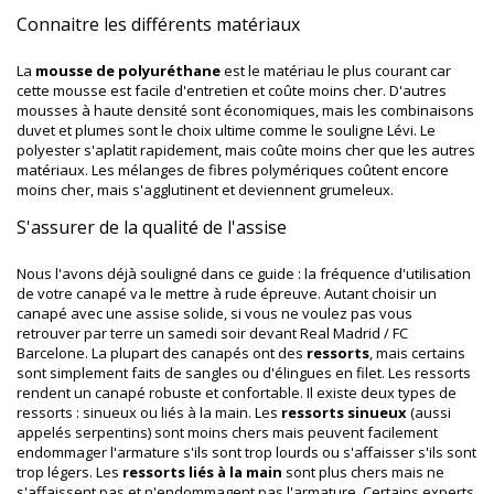
Connaitre les différents matériaux
La
mousse de polyuréthane
est le matériau le plus courant car
cette mousse est facile d'entretien et coûte moins cher. D'autres
mousses à haute densité sont économiques, mais les combinaisons
duvet et plumes sont le choix ultime comme le souligne Lévi. Le
polyester s'aplatit rapidement, mais coûte moins cher que les autres
matériaux. Les mélanges de fibres polymériques coûtent encore
moins cher, mais s'agglutinent et deviennent grumeleux.
S'assurer de la qualité de l'assise
Nous l'avons déjà souligné dans ce guide : la fréquence d'utilisation
de votre canapé va le mettre à rude épreuve. Autant choisir un
canapé avec une assise solide, si vous ne voulez pas vous
retrouver par terre un samedi soir devant Real Madrid / FC
Barcelone. La plupart des canapés ont des
ressorts
, mais certains
sont simplement faits de sangles ou d'élingues en filet. Les ressorts
rendent un canapé robuste et confortable. Il existe deux types de
ressorts : sinueux ou liés à la main. Les
ressorts sinueux
(aussi
appelés serpentins) sont moins chers mais peuvent facilement
endommager l'armature s'ils sont trop lourds ou s'affaisser s'ils sont
trop légers. Les
ressorts liés à la main
sont plus chers mais ne
s'affaissent pas et n'endommagent pas l'armature. Certains experts