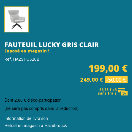
FAUTEUIL LUCKY GRIS CLAIR
Exposé en magasin !
Ref. HAZSHU520B
199,00 €
249,00 €
-50,00 €
66,33 € x3
sans frais
Dont
2,60 €
d'éco-participation
(ne sera pas compris dans la réduction)
Information de livraison
Retrait en magasin à Hazebrouck