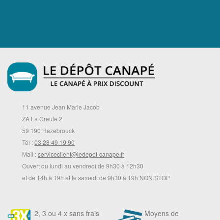
11 avenue Jean Marie Jacob
ZA La Creule 2
59 190 Hazebrouck
Tél :
03 28 49 19 90
Mail :
serviceclient@ledepot-canape.fr
Ouvert du lundi au vendredi de 9h30 à 12h30
et de 14h à 19h et le samedi de 9h30 à 19h NON STOP
2, 3 ou 4 x sans frais
Moyens de