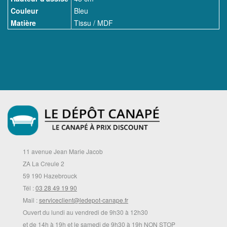
Couleur
Bleu
Matière
Tissu / MDF
11 avenue Jean Marie Jacob
ZA La Creule 2
59 190 Hazebrouck
Tél :
03 28 49 19 90
Mail :
serviceclient@ledepot-canape.fr
Ouvert du lundi au vendredi de 9h30 à 12h30
et de 14h à 19h et le samedi de 9h30 à 19h NON STOP