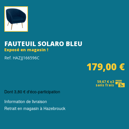
FAUTEUIL SOLARO BLEU
Exposé en magasin !
Ref. HAZJJ166596C
179,00 €
59,67 € x3
sans frais
Dont
3,80 €
d'éco-participation
Information de livraison
Retrait en magasin à Hazebrouck