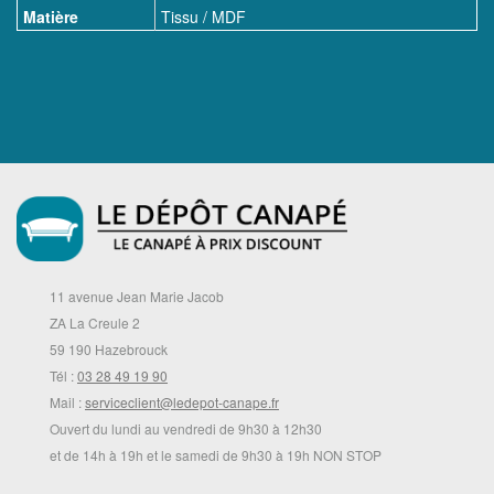
Matière
Tissu / MDF
11 avenue Jean Marie Jacob
ZA La Creule 2
59 190 Hazebrouck
Tél :
03 28 49 19 90
Mail :
serviceclient@ledepot-canape.fr
Ouvert du lundi au vendredi de 9h30 à 12h30
et de 14h à 19h et le samedi de 9h30 à 19h NON STOP