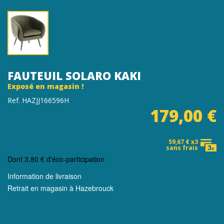
FAUTEUIL SOLARO KAKI
Exposé en magasin !
Ref. HAZJJ166596H
179,00 €
59,67 € x3
sans frais
Dont
3,80 €
d'éco-participation
Information de livraison
Retrait en magasin à Hazebrouck