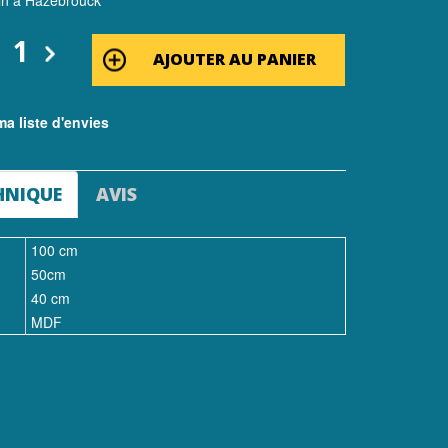
in à Hazebrouck
AJOUTER AU PANIER
a liste d'envies
HNIQUE
AVIS
100 cm
50cm
40 cm
MDF