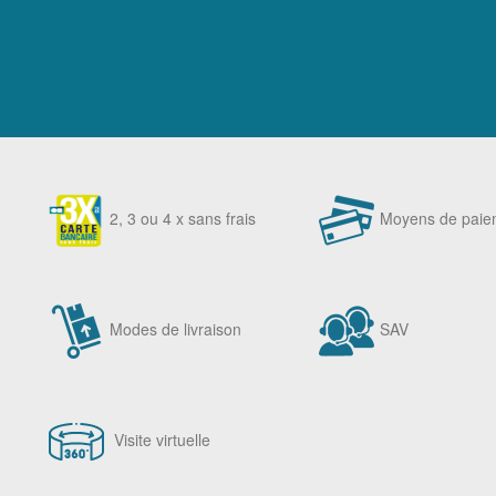
2, 3 ou 4 x sans frais
Moyens de paie
Modes de livraison
SAV
Visite virtuelle