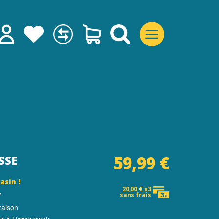
59,99 €
SSE
asin !
20,00 € x3
7
sans frais
raison