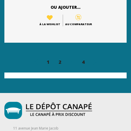
OU AJOUTER...
À LA WISHLIST
AU COMPARATEUR
1
2
3
4
11 avenue Jean Marie Jacob