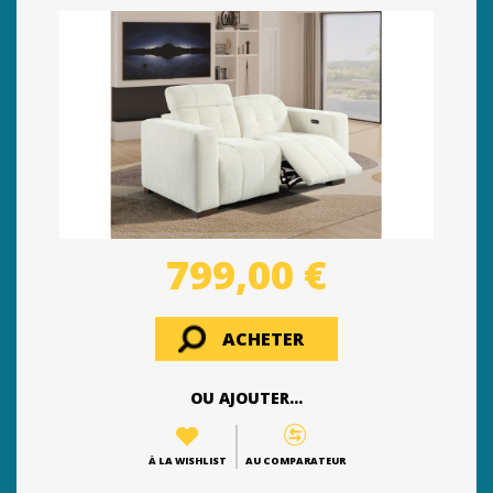
799,00 €
ACHETER
OU AJOUTER...
À LA WISHLIST
AU COMPARATEUR