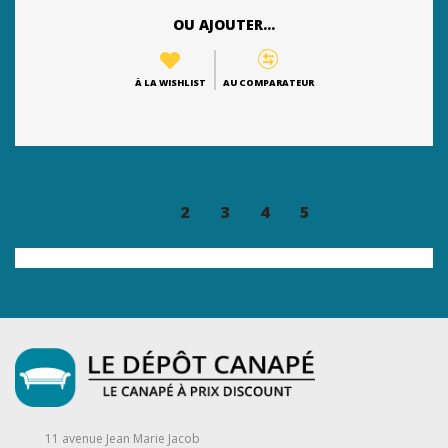
OU AJOUTER...
À LA WISHLIST
AU COMPARATEUR
1
2
3
4
5
11 avenue Jean Marie Jacob