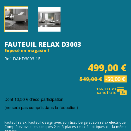
FAUTEUIL RELAX D3003
Exposé en magasin !
Ref. DAHD3003-1E
499,00 €
549,00 €
-50,00 €
166,33 € x3
sans frais
Dont
13,50 €
d'éco-participation
(ne sera pas compris dans la réduction)
Fauteuil relax. Fauteuil design avec son tissu beige et son relax électrique.
Complétez avec les canapés 2 et 3 places relax électriques de la même