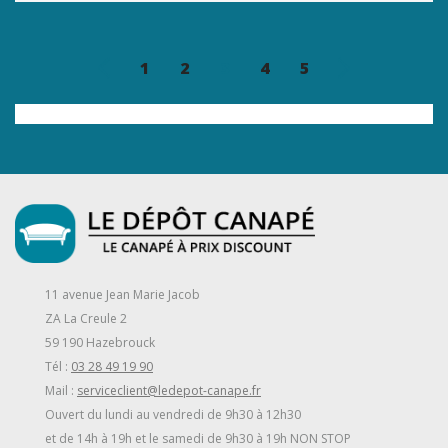
1
2
3
4
5
11 avenue Jean Marie Jacob
ZA La Creule 2
59 190 Hazebrouck
Tél :
03 28 49 19 90
Mail :
serviceclient@ledepot-canape.fr
Ouvert du lundi au vendredi de 9h30 à 12h30
et de 14h à 19h et le samedi de 9h30 à 19h NON STOP