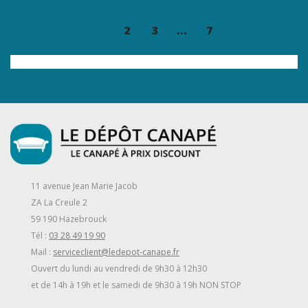
1
2
3
...
7
11 avenue Jean Marie Jacob
ZA La Creule 2
59 190 Hazebrouck
Tél :
03 28 49 19 90
Mail :
serviceclient@ledepot-canape.fr
Ouvert du lundi au vendredi de 9h30 à 12h30
et de 14h à 19h et le samedi de 9h30 à 19h NON STOP