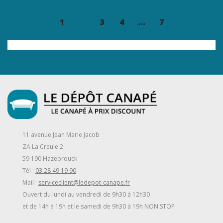
1
2
3
4
...
7
11 avenue Jean Marie Jacob
ZA La Creule 2
59 190 Hazebrouck
Tél :
03 28 49 19 90
Mail :
serviceclient@ledepot-canape.fr
Ouvert du lundi au vendredi de 9h30 à 12h30
et de 14h à 19h et le samedi de 9h30 à 19h NON STOP