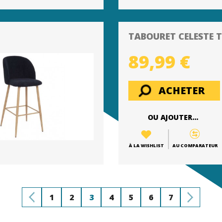
TABOURET CELESTE 
89,99 €
ACHETER
OU AJOUTER...
À LA WISHLIST
AU COMPARATEUR
1
2
3
4
5
6
7