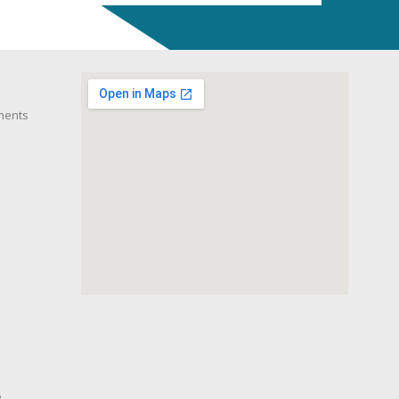
ments
e